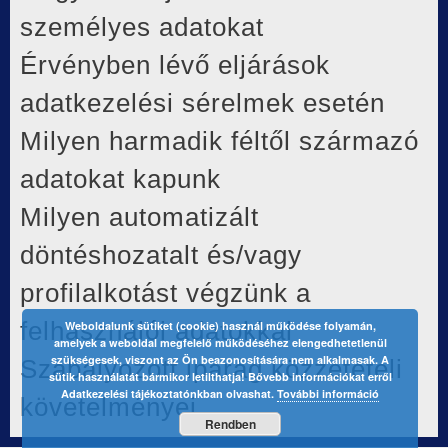
személyes adatokat
Érvényben lévő eljárások
adatkezelési sérelmek esetén
Milyen harmadik féltől származó
adatokat kapunk
Milyen automatizált
döntéshozatalt és/vagy
profilalkotást végzünk a
felhasználói adatokkal
Weboldalunk sütiket (cookie) használ működése folyamán,
amelyek a weboldal megfelelő működéséhez elengedhetetlenül
szükségesek, viszont az Ön beazonosítására nem alkalmasak. A
Szabályozott iparág közzétételi
sütik használatát bármikor letilthatja! Bővebb információkat erről
Adatkezelési tájékoztatónkban olvashat.
További információ
követelményei
Rendben