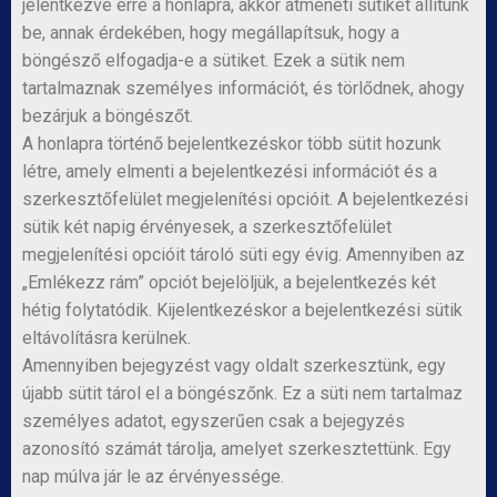
jelentkezve erre a honlapra, akkor átmeneti sütiket állítunk
be, annak érdekében, hogy megállapítsuk, hogy a
böngésző elfogadja-e a sütiket. Ezek a sütik nem
tartalmaznak személyes információt, és törlődnek, ahogy
bezárjuk a böngészőt.
A honlapra történő bejelentkezéskor több sütit hozunk
létre, amely elmenti a bejelentkezési információt és a
szerkesztőfelület megjelenítési opcióit. A bejelentkezési
sütik két napig érvényesek, a szerkesztőfelület
megjelenítési opcióit tároló süti egy évig. Amennyiben az
„Emlékezz rám” opciót bejelöljük, a bejelentkezés két
hétig folytatódik. Kijelentkezéskor a bejelentkezési sütik
eltávolításra kerülnek.
Amennyiben bejegyzést vagy oldalt szerkesztünk, egy
újabb sütit tárol el a böngészőnk. Ez a süti nem tartalmaz
személyes adatot, egyszerűen csak a bejegyzés
azonosító számát tárolja, amelyet szerkesztettünk. Egy
nap múlva jár le az érvényessége.