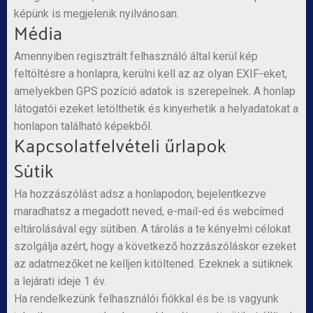
képünk is megjelenik nyilvánosan.
Média
Amennyiben regisztrált felhasználó által kerül kép
feltöltésre a honlapra, kerülni kell az az olyan EXIF-eket,
amelyekben GPS pozíció adatok is szerepelnek. A honlap
látogatói ezeket letölthetik és kinyerhetik a helyadatokat a
honlapon található képekből.
Kapcsolatfelvételi űrlapok
Sütik
Ha hozzászólást adsz a honlapodon, bejelentkezve
maradhatsz a megadott neved, e-mail-ed és webcímed
eltárolásával egy sütiben. A tárolás a te kényelmi célokat
szolgálja azért, hogy a következő hozzászóláskor ezeket
az adatmezőket ne kelljen kitöltened. Ezeknek a sütiknek
a lejárati ideje 1 év.
Ha rendelkezünk felhasználói fiókkal és be is vagyunk