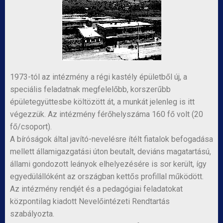
1973-tól az intézmény a régi kastély épületből új, a
speciális feladatnak megfelelőbb, korszerűbb
épületegyüttesbe költözött át, a munkát jelenleg is itt
végezzük. Az intézmény férőhelyszáma 160 fő volt (20
fő/csoport).
A bíróságok által javító-nevelésre ítélt fiatalok befogadása
mellett államigazgatási úton beutalt, deviáns magatartású,
állami gondozott leányok elhelyezésére is sor került, így
egyedülállóként az országban kettős profillal működött.
Az intézmény rendjét és a pedagógiai feladatokat
központilag kiadott Nevelőintézeti Rendtartás
szabályozta.