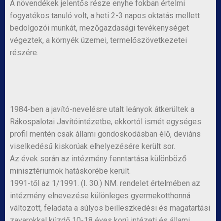
A növendékek jelentős része enyhe fokban értelmi
fogyatékos tanuló volt, a heti 2-3 napos oktatás mellett
bedolgozói munkát, mezőgazdasági tevékenységet
végeztek, a környék üzemei, termelőszövetkezetei
részére.
1984-ben a javító-nevelésre utalt leányok átkerültek a
Rákospalotai Javítóintézetbe, ekkortól ismét egységes
profil mentén csak állami gondoskodásban élő, deviáns
viselkedésű kiskorúak elhelyezésére került sor.
Az évek során az intézmény fenntartása különböző
minisztériumok hatáskörébe került.
1991-től az 1/1991. (I. 30.) NM. rendelet értelmében az
intézmény elnevezése különleges gyermekotthonná
változott, feladata a súlyos beilleszkedési és magatartási
zavarokkal küzdő 10-18 éves korú intézeti és állami