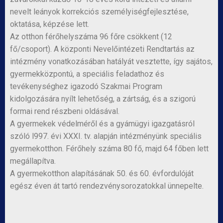
nevelt leányok korrekciós személyiségfejlesztése,
oktatása, képzése lett.
Az otthon férőhelyszáma 96 főre csökkent (12
fő/csoport). A központi Nevelőintézeti Rendtartás az
intézmény vonatkozásában hatályát vesztette, így sajátos,
gyermekközpontú, a speciális feladathoz és
tevékenységhez igazodó Szakmai Program
kidolgozására nyílt lehetőség, a zártság, és a szigorú
formai rend részbeni oldásával.
A gyermekek védelméről és a gyámügyi igazgatásról
szóló l997. évi XXXI. tv. alapján intézményünk speciális
gyermekotthon. Férőhely száma 80 fő, majd 64 főben lett
megállapítva.
A gyermekotthon alapításának 50. és 60. évfordulóját
egész éven át tartó rendezvénysorozatokkal ünnepelte.