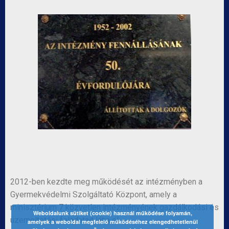
2012-ben kezdte meg működését az intézményben a
Gyermekvédelmi Szolgáltató Központ, amely a
minisztérium 7 közvetlen intézményének gazdálkodási és
Weboldalunk sütiket (cookie) használ működése folyamán,
üzemeltetési feladatait látja el.
amelyek a weboldal megfelelő működéséhez elengedhetetlenül